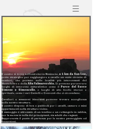
Il centro si trova nell'entroterra Riminese,
a 4 km da San Leo,
posto strategico per raggiungere a cavallo un vasto circuito di
sentieri, che portano nelle località più interessanti del
Montefeltro e della
Alta Valmarecchia.
Si possono percorrere
luoghi di interesse naturalistico come il
Parco del Sasso
Simone e Simoncello
, o luoghi di alto livello storico e
spirituale, come i vari Castelli e Conventi che ci circondano.
Cavalieri e amazzoni itineranti possono trovare accoglienza
nelle nostre strutture.
Il centro dispone di box e paddock per i cavalli, camere o mini
appartamenti nella strutture vicine.
Il maneggio è attrezzato di un tondino e un rettangolo in sabbia,
per la messa in sella dei principianti, sia adulti che ragazzi.
Rappresenta il punto di partenza per le nostre passeggiate ed
escursioni.