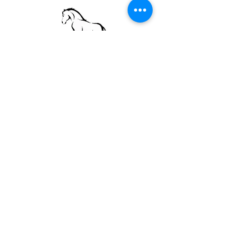
Bardigiani del San Bartolo
via Santa Lucia, 81 San Leo (RN) CF:
91173280404
e_mail:
info@bardigianidelsanbartolo.it
- tel.
334 9012694
codice stalla: IT 025 RN 002
Bardigiani del san Bartolo suggerisce di
soggiornare a: